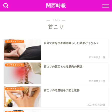
関西時報
― TAG ―
首こり
アンチエイジング
自分で首をボキボキ鳴らした結果どうなる？
2021年11月11日
アンチエイジング
首コリの原因となる筋肉の解説
2021年11月11日
アンチエイジング
首こりの老廃物を予防と改善
2021年10月20日