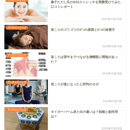
アンチエイジング
兼子ただし氏のSSSストレッチを実際受けてみた
口コミレポート
2021年10月20日
アンチエイジング
首こりのゴリゴリの3つの原因と5つの改善方
2021年10月19日
アンチエイジング
首こりは背中までつながる僧帽筋に関係があっ
た？
2021年10月18日
アンチエイジング
首こりが楽になったと評判のヨガ
2020年12月5日
アンチエイジング
タイガーバーム赤と白の違いは？効能と副作用
は？
2020年11月24日